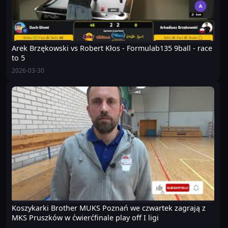
Arek Brzękowski vs Robert Kłos - Formulab135 9ball - race
to 5
2026-03-30
Koszykarki Brother MUKS Poznań we czwartek zagrają z
MKS Pruszków w ćwierćfinale play off I ligi